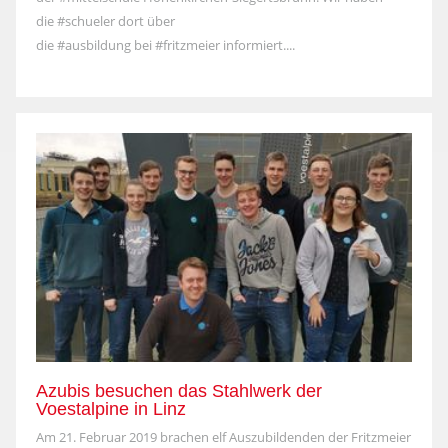
die #schueler dort über
die #ausbildung bei #fritzmeier informiert....
Azubis besuchen das Stahlwerk der
Voestalpine in Linz
Am 21. Februar 2019 brachen elf Auszubildenden der Fritzmeier