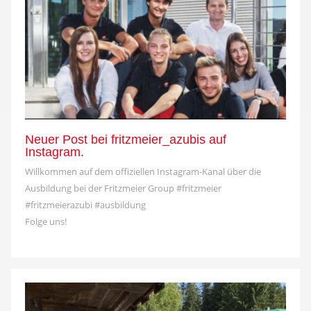
Neuer Post bei fritzmeier_azubis auf
Instagram.
Willkommen auf dem offiziellen Instagram-Kanal über die
Ausbildung bei der Fritzmeier Group #fritzmeier
#fritzmeierazubi #ausbildung
Folge uns!